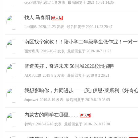
cscs789789
2017-1-9
发表
最后回复于
2021-10-31 14:36
找人 马春阳
Liu0808
2020-11-23
发表
最后回复于
2020-11-23 20:47
南区找个家教！！陪小学二年级学生做作业！一对一
大
面对疾风
2019-10-7
发表
最后回复于
2019-10-7 11:25
智造美好，奇遇未来|58同城2020校园招聘
AD170528
2019-9-2
发表
最后回复于
2019-9-2 20:21
我想影响你，共同进步——[英] 伊恩•莱斯利《好奇
dujunwei
2019-8-19
发表
最后回复于
2019-8-19 08:05
学
内蒙古的同学在哪里……
鹌鹑ct
2018-12-18
发表
最后回复于
2018-12-18 17:30