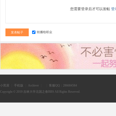
您需要登录后才可以发帖
登
转播给听众
发表帖子
小黑屋
|
手机版
|
Archiver
|
|
客服QQ：286684584
Copyright © 2019
吉林大学北国之春BBS
All Rights Reserved.