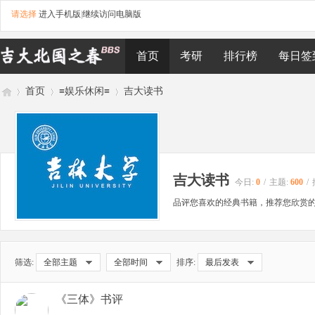
请选择
进入手机版
|
继续访问电脑版
首页
考研
排行榜
每日签
首页
≡娱乐休闲≡
吉大读书
吉
»
›
›
吉大读书
今日:
0
/
主题:
600
/
品评您喜欢的经典书籍，推荐您欣赏
筛选:
全部主题
全部时间
排序:
最后发表
林
《三体》书评