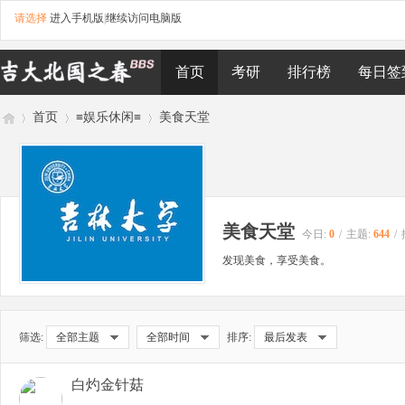
请选择
进入手机版
|
继续访问电脑版
首页
考研
排行榜
每日签
首页
≡娱乐休闲≡
美食天堂
吉
»
›
›
美食天堂
今日:
0
/
主题:
644
/
发现美食，享受美食。
筛选:
全部主题
全部时间
排序:
最后发表
林
白灼金针菇