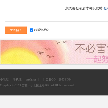
您需要登录后才可以发帖
登
转播给听众
发表帖子
小黑屋
|
手机版
|
Archiver
|
|
客服QQ：286684584
Copyright © 2019
吉林大学北国之春BBS
All Rights Reserved.