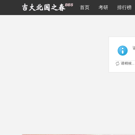
首页
考研
排行榜
请稍候...