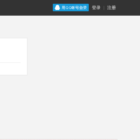
登录
|
注册