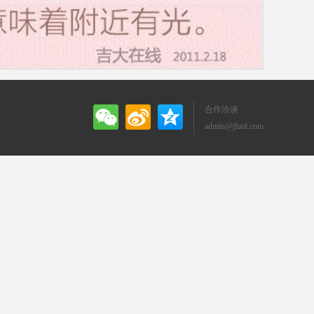
合作洽谈
admin@jluol.com