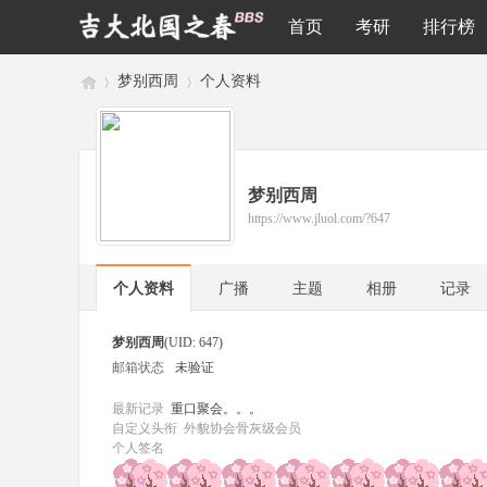
首页
考研
排行榜
梦别西周
个人资料
吉
›
›
梦别西周
https://www.jluol.com/?647
个人资料
广播
主题
相册
记录
梦别西周
(UID: 647)
邮箱状态
未验证
林
最新记录
重口聚会。。。
自定义头衔
外貌协会骨灰级会员
个人签名