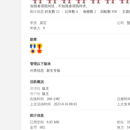
知我者谓我何忧，不知我者谓我何求。
统计信息
好友数 12
|
记录数 4
|
相册数 2
|
回帖数 956
|
主题数
学历
其它
公司
年收入
0
大
勋章
管理以下版块
分类信息
新生专版
活跃概况
管理组
版主
学
用户组
版主
在线时间
268 小时
注册时
上次活动时间
2023-9-16 08:03
上次发
统计信息
已用空间
6.85 MB
积分
3
金币
602
体力
1