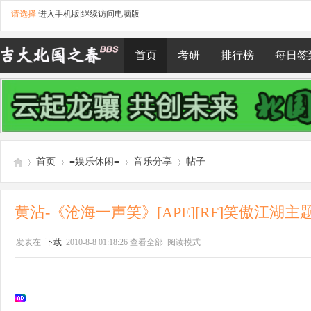
请选择
进入手机版
|
继续访问电脑版
首页
考研
排行榜
每日签
首页
≡娱乐休闲≡
音乐分享
帖子
黄沾-《沧海一声笑》[APE][RF]笑傲江湖
吉
»
›
›
›
发表在
下载
2010-8-8 01:18:26
查看全部
阅读模式