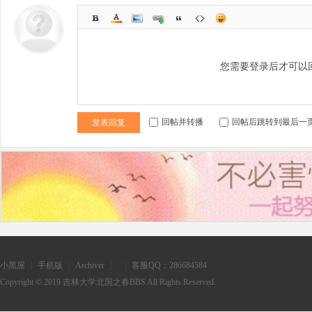
S
您需要登录后才可以
回帖并转播
回帖后跳转到最后一
发表回复
小黑屋
|
手机版
|
Archiver
|
|
客服QQ：286684584
Copyright © 2019
吉林大学北国之春BBS
All Rights Reserved.