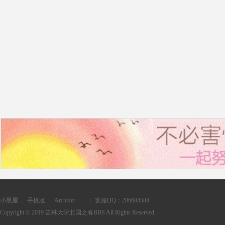
之
春
小黑屋
|
手机版
|
Archiver
|
|
客服QQ：286684584
Copyright © 2019
吉林大学北国之春BBS
All Rights Reserved.