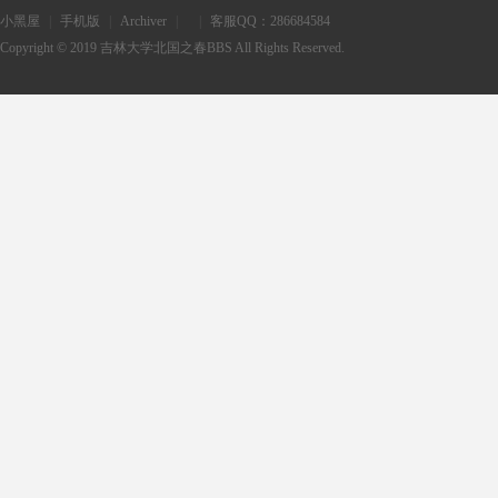
小黑屋
|
手机版
|
Archiver
|
|
客服QQ：286684584
Copyright © 2019
吉林大学北国之春BBS
All Rights Reserved.