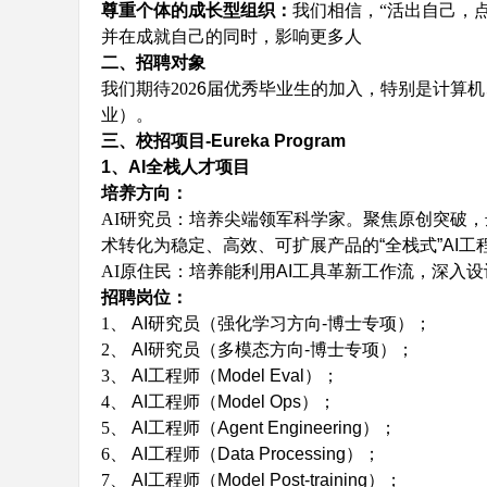
尊重个体的成长型组织：
我们相信，
“活出自己，
并在成就自己的同时，影响更多人
二、招聘对象
我们期待
202
6
届优秀毕业生的加入，特别是计算机
业）。
三、
校招项目
-Eureka Program
1
、
AI
全栈人才项目
北
培养方向：
AI
研究员：培养尖端领军科学家。聚焦原创突破，
术转化为稳定、高效、可扩展产品的
“
全栈式
”AI
工
AI
原住民：培养能利用
AI
工具革新工作流，深入设
招聘岗位：
1、
AI
研究员（强化学习方向
-
博士专项）；
2、
AI
研究员（多模态方向
-
博士专项）；
3、
AI
工程师（
Model Eval
）；
国
4、
AI
工程师（
Model Ops
）；
5、
AI
工程师（
Agent Engineering
）；
6、
AI
工程师（
Data Processing
）；
7、
AI
工程师（
Model Post-training
）；