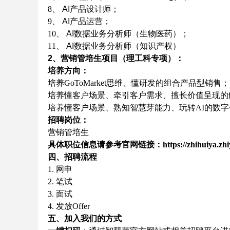
8、
AI
产品设计师；
9、
AI
产品运营；
10、
AI
数据业务分析师（生物医药）；
11、
AI
数据业务分析师（知识产权）
2
、营销管培生项目（理工科专项）：
之
培养方向：
培养
GoToMarket
思维、懂研发的组合产品型销售；
培养懂客户场景、牵引客户需求、擅长价值呈现的
培养懂客户场景、熟知智慧芽能力、玩转
AI
的数字
招聘岗位：
营销管培生
具体职位信息请参考官网链接：
https://zhihuiya.z
四、招聘流程
春
1.
网申
2.
笔试
3.
面试
4.
发放
Offer
五、加入我们的方式