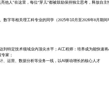
点亮他人”在这里，每位“芽儿”都被鼓励保持独立思考，释放自主
、数字等相关
理工科
专业的同学（
202
5
年
10
月至
202
6
年
8
月期间
达到特定技术领域业内顶尖水平；
AI
工程师：培养成为能快速将
程专家；
计、运营、数据分析等业务一线，以
AI
驱动增长的核心人才