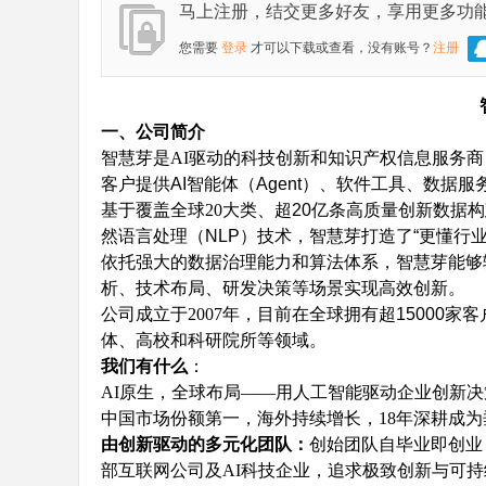
马上注册，结交更多好友，享用更多功
林
您需要
登录
才可以下载或查看，没有账号？
注册
一、公司简介
智慧芽是
AI
驱动的科技创新和知识产权信息服务商
客户提供
AI
智能体（
Agent
）、软件工具、数据服
基于覆盖全球
20
大类、超
20
亿条高质量创新数据构
大
然语言处理（
NLP
）技术，智慧芽打造了
“
更懂行
依托强大的数据治理能力和算法体系，智慧芽能够
析、技术布局、研发决策等场景实现高效创新。
公司成立于
2007
年，目前在全球拥有超
15000
家客
体、高校和科研院所等领域。
我们有什么
：
AI原生，全球布局——用人工智能驱动企业创新决
中国市场份额第一，海外持续增长，
18年深耕成
由创新驱动的多元化团队：
创始团队自毕业即创业
学
部互联网公司及AI科技企业，追求极致创新与可