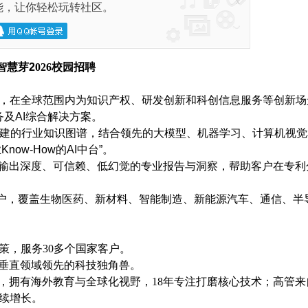
x
能，让你轻松玩转社区。
智慧芽
2
026
校园招聘
，在全球范围内为知识产权、研发创新和科创信息服务等创新场
务及
AI
综合解决方案。
建的行业知识图谱，结合领先的大模型、机器学习、计算机视觉
业
Know-How
的
AI
中台
”
。
输出深度、可信赖、低幻觉的专业报告与洞察，帮助客户在专利
户，覆盖生物医药、新材料、智能制造、新能源汽车、通信、半
策，服务30多个国家客户。
为垂直领域领先的科技独角兽。
，拥有海外教育与全球化视野，18年专注打磨核心技术；高管来
持续增长。