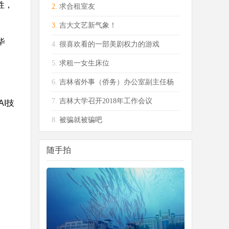
性，
2.
求合租室友
3.
吉大文艺新气象！
毕
4.
很喜欢看的一部美剧权力的游戏
5.
求租一女生床位
6.
吉林省外事（侨务）办公室副主任杨
可心一行
7.
吉林大学召开2018年工作会议
AI
技
8.
被骗就被骗吧
随手拍