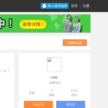
登录
|
注册
6
1
crady
金牌会员
0
11213
主题
回帖
积分
Ta的主页
发信息