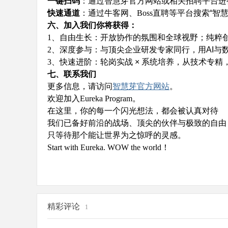
一键扫码
：通过智慧芽官方网站或相关招聘平台进
快速通道
：通过牛客网、
Boss
直聘等平台搜索
“
智
六、
加入我们你将获得：
B
1
、自由生长：开放协作的氛围和全球视野
；
纯粹
2
、深度参与：与顶尖企业研发专家同行，用
AI
与
3
、快速进阶：轮岗实战
×
系统培养，从技术专精
七、联系我们
更多信息，请访问
智慧芽官方网站
。
欢迎加入
Eureka Program。
在这里，你的每一个闪光想法，都会被认真对待
我们已备好前沿的战场、顶尖的伙伴与极致的自由
只等待那个能让世界为之惊呼的灵感。
B
Start with Eureka. WOW the world！
精彩评论
1