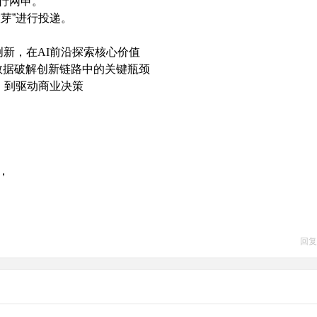
行网申。
慧芽
”
进行投递。
创新，在
AI
前沿探索核心价值
数据破解创新链路中的关键瓶颈
，到驱动商业决策
，
回复